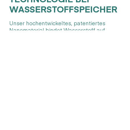
WASSERSTOFFSPEICHER
Unser hochentwickeltes, patentiertes
Nanomaterial bindet Wasserstoff auf
atomarer Ebene. Hier können wir die
Wasserstoffspeicherung gezielt und
kontrolliert steuern.