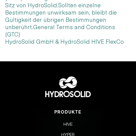
Sitz von HydroSolid.Sollten einzelne
Bestimmungen unwirksam sein, bleibt die
Gültigkeit der übrigen Bestimmungen
unberührt.General Terms and Conditions
(GTC)
HydroSolid GmbH & HydroSolid HIVE FlexCo
PRODUKTE
HIVE
HYPER